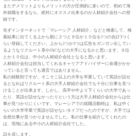
またデメリットよりもメリットの方が圧倒的に多いので、初めて海
外就職をするなら、絶対にオススメ出来るのが人材紹介会社への登
録です。
先ずインターネットで「マレーシア 人材紹介」などと検索して、検
索結果に出てくる上から順に２つと９位か１０位を1つの合計3つく
らい登録してください。上から2つか3つは広告をガンガン出してい
るようなリクルート系やJACなどの大手になるかと思います。９位
とか１０位は、中小の人材紹介会社となると思います。
人材紹介会社は担当してくれるキャリアアドバイザーに命運がかか
っていると言っても過言ではありません。
私の経験則ですが、そこそこ以上の大学を卒業していて英語が話せ
るとなればリクルート系の大手人材紹介会社でも十分に仕事を見つ
けることが出来ます。しかし、高卒や中より下くらいの大学であっ
たり、英語が話せなかったりという方は大手人材紹介会社からは仕
事が見つかりにくいです。マレーシアでの就職活動時は、私は中く
らいの大学卒業で英語が話せないタイプだったのですが、大手では
全然仕事が見つかりませんでした。私の仕事を紹介してくれたの
は、現地にある中小の人材紹介会社でした。
話を戻します。