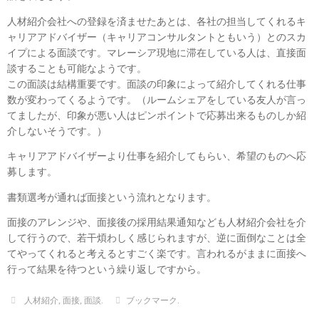
人材紹介会社への登録を済ませたあとは、各社の担当してくれるキ
ャリアアドバイザー（キャリアコンサルタントともいう）とのスカ
イプによる面談です。マレーシア現地に滞在している人は、直接面
談することも可能なようです。
この面談は結構重要です。面談の印象によって紹介してくれる仕事
数が変わってくるようです。（ルームシェアをしている友人が言っ
てましたが、印象が悪い人はピンポイントで応募出来るものしか紹
介しないそうです。）
キャリアアドバイザーより仕事を紹介してもらい、希望のものへ応
募します。
書類選考が通れば面接という流れとなります。
面接のアレンジや、面接後の採用結果通知なども人材紹介会社を介
して行うので、若干煩わしく感じられますが、逆に面倒なことは全
てやってくれると考えるとすごく楽です。言われるがままに面接へ
行って結果を待つという繰り返しですから。
人材紹介
,
面接
,
面談
.
ブックマーク
.