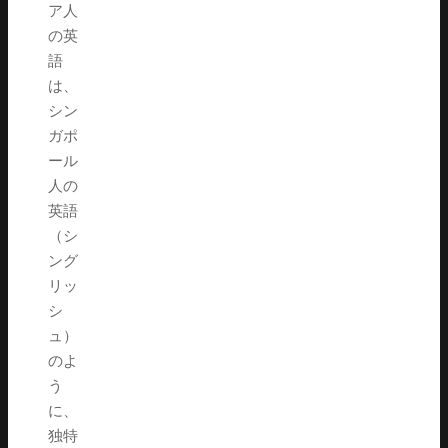
ア人
の英
語
は、
シン
ガポ
ール
人の
英語
（シ
ング
リッ
シ
ュ）
のよ
う
に、
独特