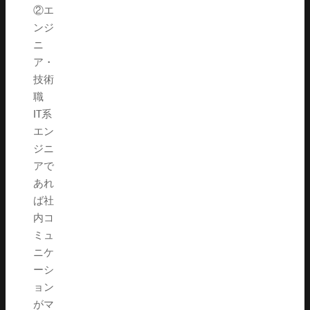
②エ
ンジ
ニ
ア・
技術
職
IT系
エン
ジニ
アで
あれ
ば社
内コ
ミュ
ニケ
ーシ
ョン
がマ