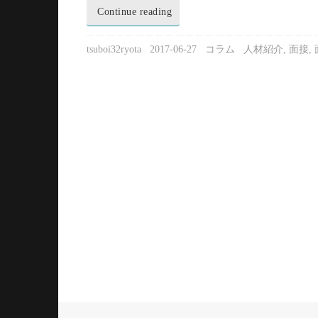
Continue reading
tsuboi32ryota
2017-06-27
コラム
人材紹介
,
面接
,